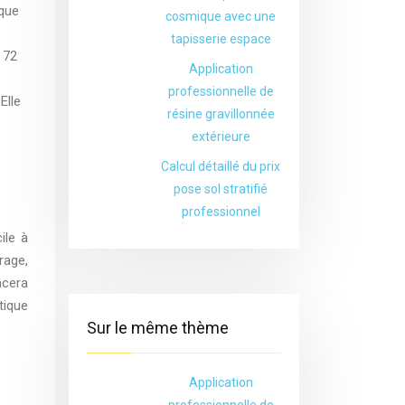
ique
cosmique avec une
tapisserie espace
 72
Application
professionnelle de
Elle
résine gravillonnée
s
extérieure
Calcul détaillé du prix
pose sol stratifié
professionnel
ile à
rage,
ncera
tique
Sur le même thème
Application
professionnelle de