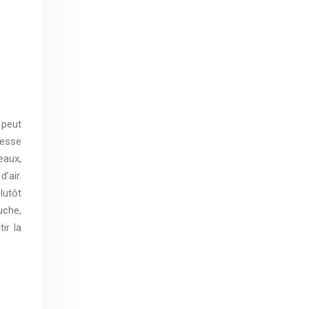
 peut
tesse
eaux,
’air.
lutôt
uche,
ir la