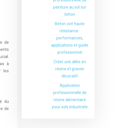
peinture au sol sur
béton
Béton ciré haute
résistance :
performances,
de de
applications et guide
ments
professionnel
cial.
Créer une allée en
pas à
résine et gravier
r les
décoratif
Application
professionnelle de
résine alimentaire
té du
pour sols industriels
ée de