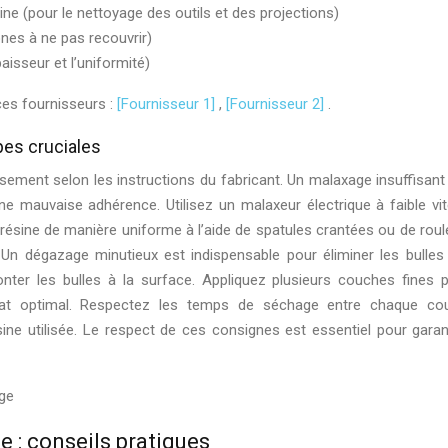
ine (pour le nettoyage des outils et des projections)
nes à ne pas recouvrir)
aisseur et l’uniformité)
ces fournisseurs :
[Fournisseur 1]
,
[Fournisseur 2]
.
apes cruciales
ement selon les instructions du fabricant. Un malaxage insuffisant
e mauvaise adhérence. Utilisez un malaxeur électrique à faible vi
la résine de manière uniforme à l’aide de spatules crantées ou de roul
 Un dégazage minutieux est indispensable pour éliminer les bulles d
nter les bulles à la surface. Appliquez plusieurs couches fines p
tat optimal. Respectez les temps de séchage entre chaque co
ine utilisée. Le respect de ces consignes est essentiel pour garant
ie : conseils pratiques