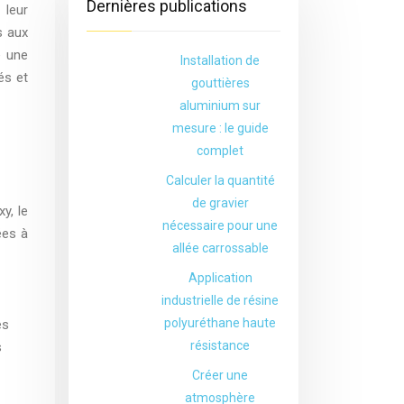
Dernières publications
 leur
s aux
e une
Installation de
és et
gouttières
aluminium sur
mesure : le guide
complet
Calculer la quantité
de gravier
y, le
nécessaire pour une
ées à
allée carrossable
Application
industrielle de résine
polyuréthane haute
es
résistance
s
Créer une
atmosphère