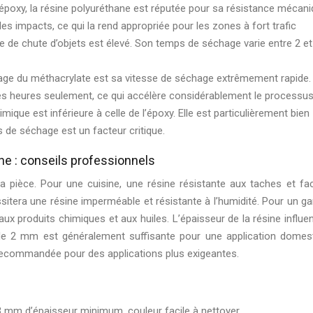
 l’époxy, la résine polyuréthane est réputée pour sa résistance mécan
les impacts, ce qui la rend appropriée pour les zones à fort trafic
ue de chute d’objets est élevé. Son temps de séchage varie entre 2 et
tage du méthacrylate est sa vitesse de séchage extrêmement rapide. 
s heures seulement, ce qui accélère considérablement le processu
mique est inférieure à celle de l’époxy. Elle est particulièrement bien
 de séchage est un facteur critique.
ine : conseils professionnels
a pièce. Pour une cuisine, une résine résistante aux taches et fac
ssitera une résine imperméable et résistante à l’humidité. Pour un ga
x produits chimiques et aux huiles. L’épaisseur de la résine influe
r de 2 mm est généralement suffisante pour une application domes
recommandée pour des applications plus exigeantes.
 mm d’épaisseur minimum, couleur facile à nettoyer.