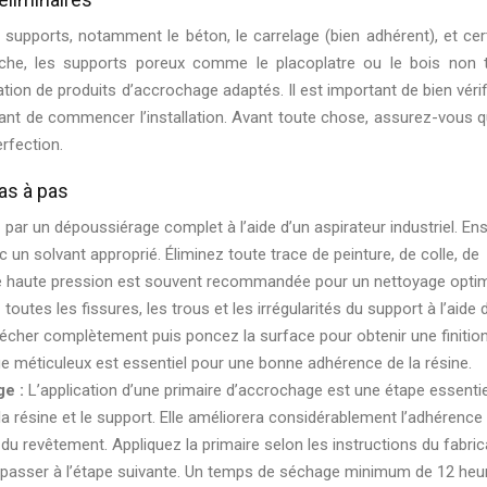
s supports, notamment le béton, le carrelage (bien adhérent), et cer
anche, les supports poreux comme le placoplatre ou le bois non t
ation de produits d’accrochage adaptés. Il est important de bien vérifi
vant de commencer l’installation. Avant toute chose, assurez-vous q
rfection.
pas à pas
r un dépoussiérage complet à l’aide d’un aspirateur industriel. Ens
un solvant approprié. Éliminez toute trace de peinture, de colle, de
’une haute pression est souvent recommandée pour un nettoyage optim
toutes les fissures, les trous et les irrégularités du support à l’aide 
sécher complètement puis poncez la surface pour obtenir une finitio
e méticuleux est essentiel pour une bonne adhérence de la résine.
ge :
L’application d’une primaire d’accrochage est une étape essentie
 résine et le support. Elle améliorera considérablement l’adhérence 
 du revêtement. Appliquez la primaire selon les instructions du fabric
 passer à l’étape suivante. Un temps de séchage minimum de 12 heu