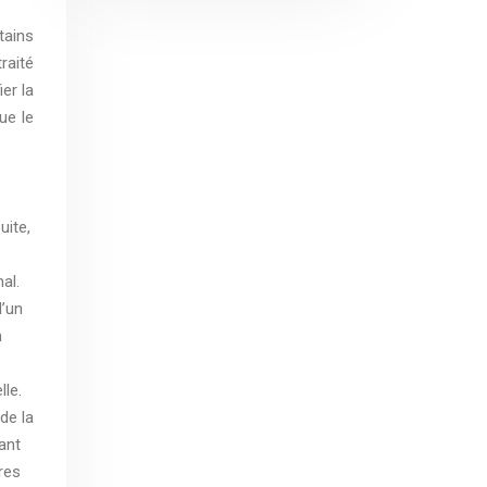
tains
raité
er la
ue le
uite,
al.
d’un
n
lle.
de la
ant
res