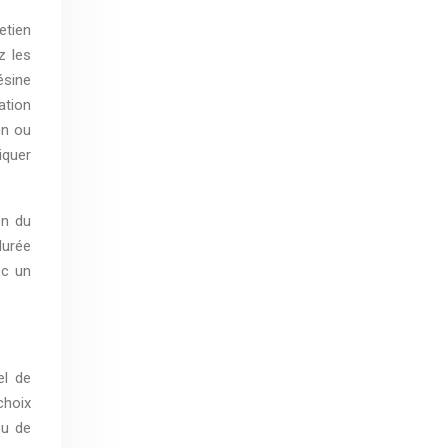
etien
z les
ésine
ation
on ou
iquer
on du
durée
ec un
el de
choix
ou de