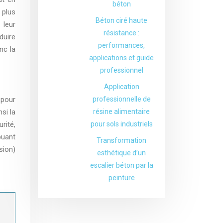
béton
 plus
Béton ciré haute
 leur
résistance :
duire
performances,
nc la
applications et guide
professionnel
Application
 pour
professionnelle de
si la
résine alimentaire
rité,
pour sols industriels
buant
Transformation
sion)
esthétique d’un
escalier béton par la
peinture