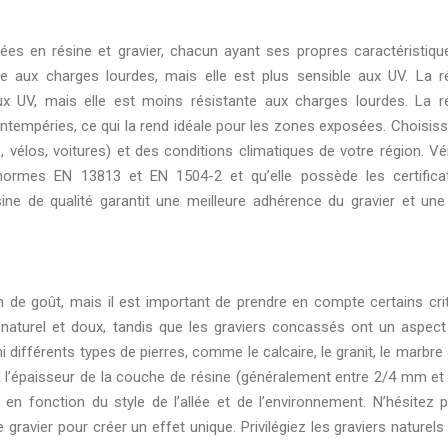
llées en résine et gravier, chacun ayant ses propres caractéristiqu
te aux charges lourdes, mais elle est plus sensible aux UV. La r
aux UV, mais elle est moins résistante aux charges lourdes. La r
 intempéries, ce qui la rend idéale pour les zones exposées. Choisiss
s, vélos, voitures) et des conditions climatiques de votre région. Vér
ormes EN 13813 et EN 1504-2 et qu’elle possède les certifica
e de qualité garantit une meilleure adhérence du gravier et une
n de goût, mais il est important de prendre en compte certains cri
 naturel et doux, tandis que les graviers concassés ont un aspect
ifférents types de pierres, comme le calcaire, le granit, le marbre 
e à l’épaisseur de la couche de résine (généralement entre 2/4 mm et
 en fonction du style de l’allée et de l’environnement. N’hésitez 
ravier pour créer un effet unique. Privilégiez les graviers naturels