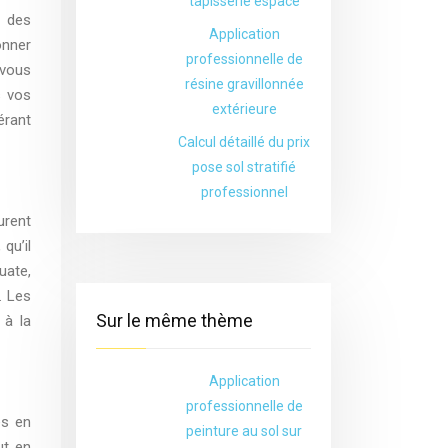
tapisserie espace
, des
Application
onner
professionnelle de
 vous
résine gravillonnée
s vos
extérieure
érant
Calcul détaillé du prix
pose sol stratifié
professionnel
urent
qu’il
uate,
. Les
Sur le même thème
 à la
Application
professionnelle de
es en
peinture au sol sur
ut en