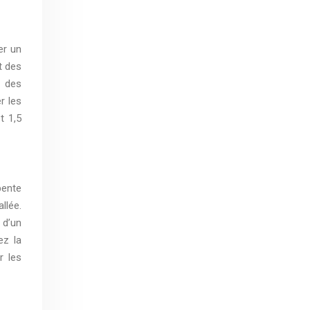
er un
t des
r des
r les
t 1,5
pente
llée.
 d’un
ez la
r les