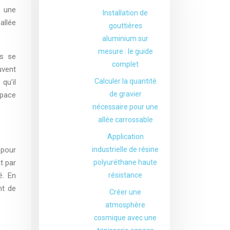
t une
Installation de
allée
gouttières
aluminium sur
mesure : le guide
es se
complet
uvent
Calculer la quantité
qu’il
de gravier
space
nécessaire pour une
allée carrossable
Application
 pour
industrielle de résine
t par
polyuréthane haute
é. En
résistance
nt de
Créer une
atmosphère
cosmique avec une