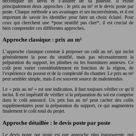
décortiquer un devis et s’assurer de sa justesse. Il existe
principalement deux approches : le prix au m² et le devis poste par
poste. Chaque méthode a ses avantages et ses inconvénients, et il est
important de savoir les identifier pour faire un choix éclairé. Pour
ceux qui cherchent une *pose stratifié pas cher*, il est crucial de
bien comprendre ces différentes approches.
Approche classique : prix au m²
L’approche classique consiste à proposer un coût au m², qui inclut
généralement la pose du stratifié, mais pas nécessairement la
préparation du support, les plinthes ou les fournitures annexes. Ce
coût peut varier considérablement en fonction de la région, de
l’expérience du poseur et de la complexité du chantier. Le prix au m²
peut sembler simple, mais il est souvent source de malentendus.
Le « prix au m² » est une indication, il faut toujours vérifier ce qu’il
inclut. Il est impératif de vérifier si la préparation du sol est comprise
dans le coût annoncé. Un prix bas au m² peut cacher des coûts
supplémentaires pour la préparation du support, ce qui augmentera
finalement le coût total du projet.
Approche détaillée : le devis poste par poste
Le devis poste par poste est une approche plus transparente, qui